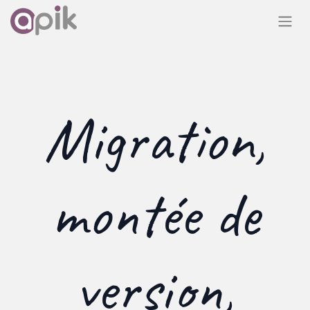
Migration,
montée de
version,