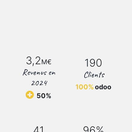
3,2
190
M€
Revenus en
Clients
2024
100%
odoo
50%
41
96%