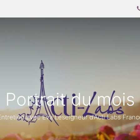
oo
Mettre en place Odoo
Allez plus loin
Portrait du mois
Entretien avec Eva Leseigneur d'Acti Labs Franc