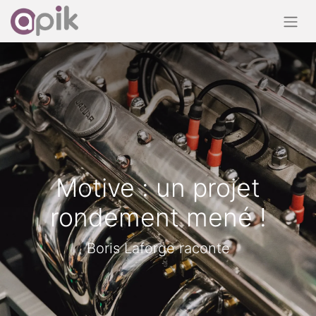
Motive : un projet
rondement mené !
Boris Laforge raconte