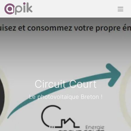
Circuit Court
Le photovoltaïque Breton !