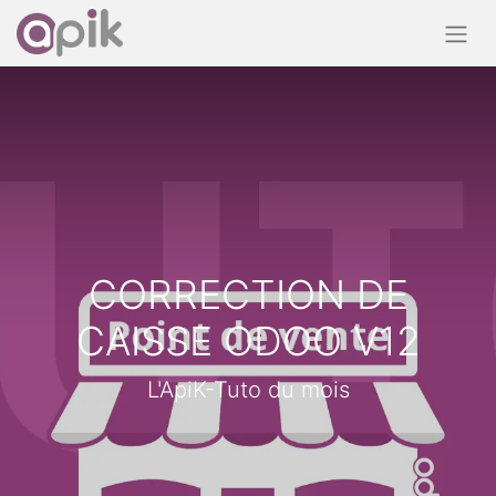
CORRECTION DE
CAISSE ODOO V12
L'ApiK-Tuto du mois