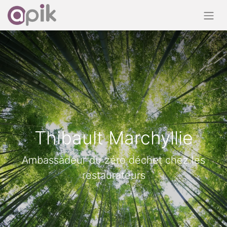
Thibault Marchyllie
Ambassadeur du zéro déchet chez les
restaurateurs