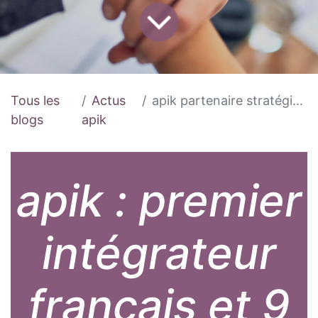
Tous les
Actus
apik partenaire stratégique Odoo !
blogs
apik
apik : premier
intégrateur
français et 9