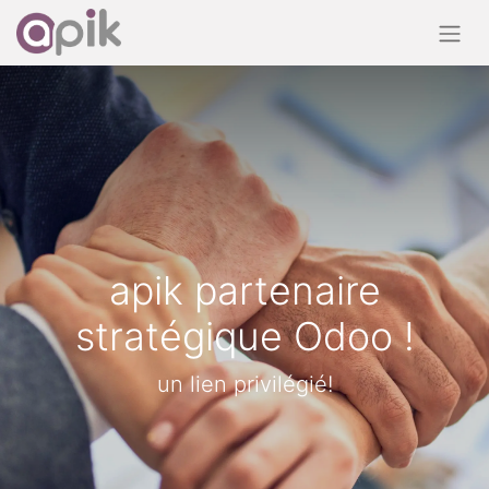
apik partenaire
stratégique Odoo !
un lien privilégié!